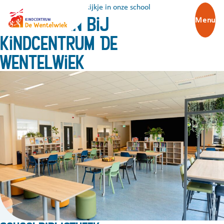
Onze school
Een kijkje in onze school
Kom binnen bij
Menu
Kindcentrum De
Wentelwiek